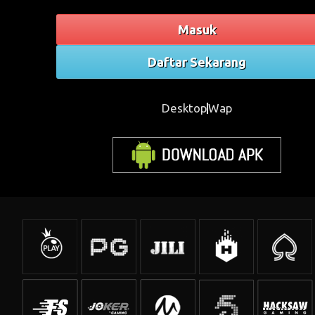
Masuk
Daftar Sekarang
Desktop
Wap