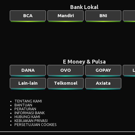
Bank Lokal
BCA
Mandiri
BNI
E Money & Pulsa
DANA
OVO
GOPAY
L
Lain-lain
Telkomsel
Axiata
TENTANG KAMI
BANTUAN
PERATURAN
INFORMASI BANK
HUBUNGI KAMI
KEBIJAKAN PRIVASI
PERSETUJUAN COOKIES