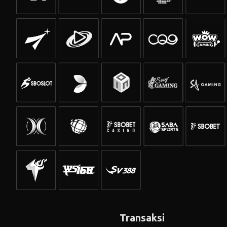
Transaksi